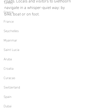
roads. Locals and visitors to Giethoorn 
Turkey
navigate in a whisper-quiet way: by 
Greece
bike, boat or on foot.
France
Seychelles
Myanmar
Saint Lucia
Aruba
Croatia
Curacao
Switzerland
Spain
Dubai