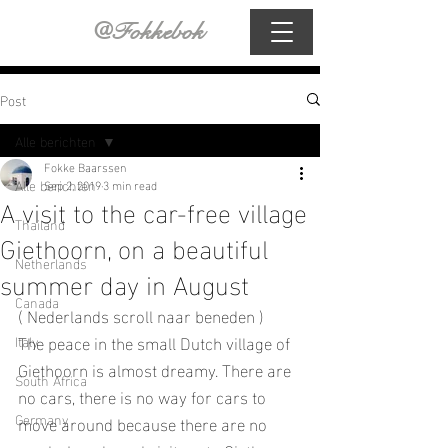
@Fokkebok
Post
Alle berichten
Fokke Baarssen
Alle berichten
Sep 2, 2019
3 min read
A visit to the car-free village
Thailand
Giethoorn, on a beautiful
Netherlands
summer day in August
Canada
( Nederlands scroll naar beneden )
The peace in the small Dutch village of 
Italy
Giethoorn is almost dreamy. There are 
South Africa
no cars, there is no way for cars to 
Germany
move around because there are no 