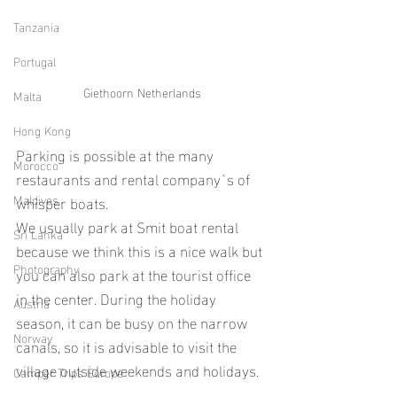
Tanzania
Portugal
Giethoorn Netherlands
Malta
Hong Kong
Parking is possible at the many 
Morocco
restaurants and rental company`s of 
Maldives
whisper boats. 
We usually park at Smit boat rental 
Sri Lanka
because we think this is a nice walk but 
Photography
you can also park at the tourist office 
in the center. During the holiday 
Austria
season, it can be busy on the narrow 
Norway
canals, so it is advisable to visit the 
village outside weekends and holidays. 
Camper Trips Europe