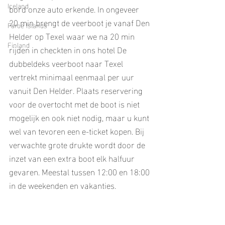
Iceland
bord onze auto erkende. In ongeveer 
20 min brengt de veerboot je vanaf Den 
Faroe Islands
Helder op Texel waar we na 20 min 
Finland
rijden in checkten in ons hotel De 
dubbeldeks veerboot naar Texel 
vertrekt minimaal eenmaal per uur 
vanuit Den Helder. Plaats reservering 
voor de overtocht met de boot is niet 
mogelijk en ook niet nodig, maar u kunt 
wel van tevoren een e-ticket kopen. Bij 
verwachte grote drukte wordt door de 
inzet van een extra boot elk halfuur 
gevaren. Meestal tussen 12:00 en 18:00 
in de weekenden en vakanties.