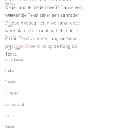
Turkey
Nederland te bieden heeft? Dan is een 
weekendje Texel zeker een aanrader. 
Greece
Vrijdag middag reden we vanaf onze 
France
woonplaats Urk richting het andere 
Seychelles
eiland Texel voor een lang weekend 
met 
Hotel Greenside
 op de Koog op 
Myanmar
Texel. 
Saint Lucia
Aruba
Croatia
Curacao
Switzerland
Spain
Dubai