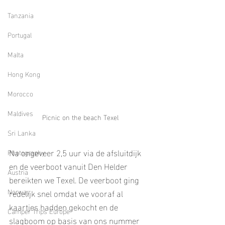
Tanzania
Portugal
Malta
Hong Kong
Morocco
Maldives
Picnic on the beach Texel
Sri Lanka
Na ongeveer 2,5 uur via de afsluitdijk 
Photography
en de veerboot vanuit Den Helder 
Austria
bereikten we Texel. De veerboot ging 
Norway
redelijk snel omdat we vooraf al 
kaartjes hadden gekocht en de 
Camper Trips Europe
slagboom op basis van ons nummer 