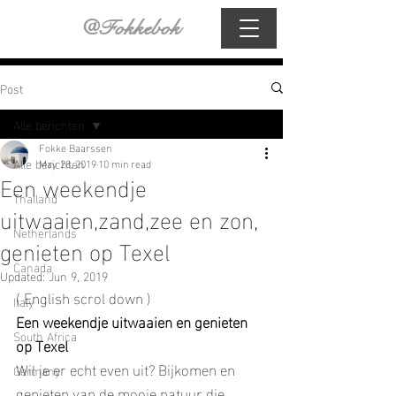
@Fokkebok
Post
Alle berichten
Fokke Baarssen
Alle berichten
May 28, 2019
10 min read
Een weekendje
Thailand
uitwaaien,zand,zee en zon,
Netherlands
genieten op Texel
Canada
Updated:
Jun 9, 2019
( English scrol down )
Italy
Een weekendje uitwaaien en genieten 
South Africa
op Texel
Wil je er echt even uit? Bijkomen en 
Germany
genieten van de mooie natuur die 